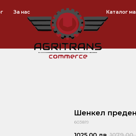
г
За нас
Каталог м
~
Шенкел преден 
603819
1025,00
лв
1079,00