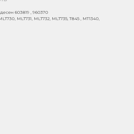
десен 603819 , 960370
MLT730, MLT731, MLT732, MLT735, T845 , MT1340,