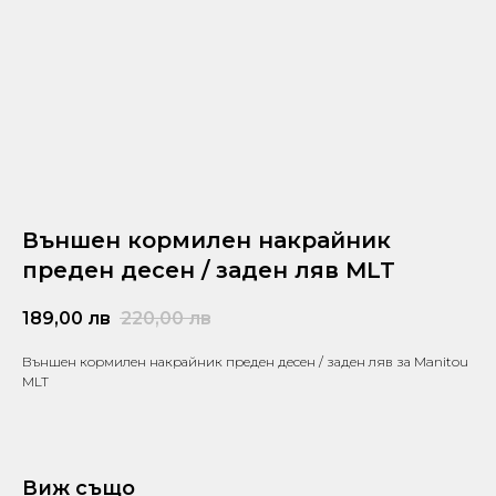
Външен кормилен накрайник
преден десен / заден ляв MLT
189,00
лв
220,00
лв
Външен кормилен накрайник преден десен / заден ляв за Manitou
MLT
Виж също