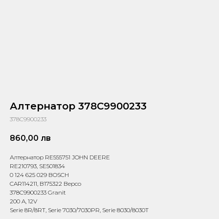
Алтернатор 378C9900233
378C9900233
860,00
лв
Алтернатор RE555751 JOHN DEERE
RE210793, SE501834
0 124 625 029 BOSCH
CAR114211, B175322 Bepco
378C9900233 Granit
200 A, 12V
Serie 8R/8RT, Serie 7030/7030PR, Serie 8030/8030T