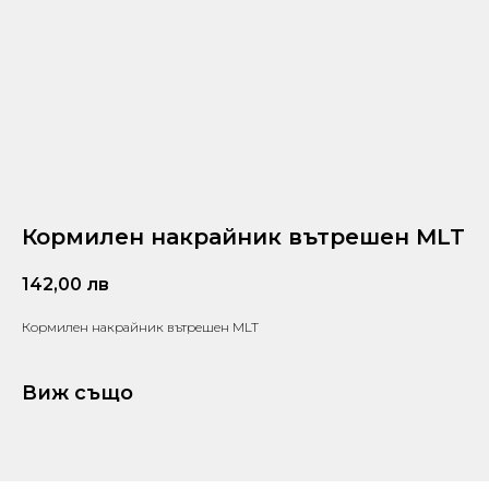
Кормилен накрайник вътрешен MLT
142,00
лв
Кормилен накрайник вътрешен MLT
Виж също